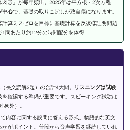
図形」が毎年頻出。2025年は平方根・2次方程
が中心
で、基礎の取りこぼしが致命傷になります。
②計算ミスゼロを目標に基礎計算を反復③証明問題
1問あたり約12分の時間配分を体得
4（長文読解3題）の合計4大問。
リスニングは試験
肢を確認する準備が重要です。スピーキング試験は
J対象外）。
聞いて内容に関する設問に答える形式。物語的な英文
るかがポイント。普段から音声学習を継続していれ