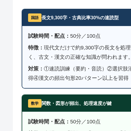
長文9,300字・古典比率30%の速読型
国語
試験時間・配点：
50分／100点
特徴：
現代文だけで約9,300字の長文を処
く、古文・漢文の正確な知識が問われます
対策：
①速読訓練（要約・音読）②選択肢消
得④漢文の頻出句形20パターン以上を習得
関数・図形が頻出、処理速度が鍵
数学
試験時間・配点：
50分／100点