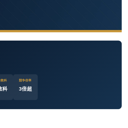
験教科
競争倍率
教科
3倍超