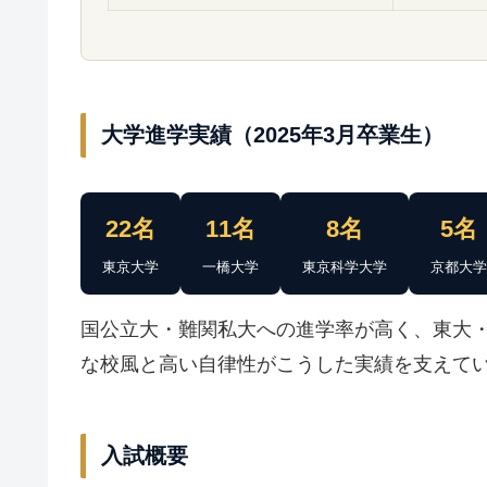
大学進学実績（2025年3月卒業生）
22名
11名
8名
5名
東京大学
一橋大学
東京科学大学
京都大学
国公立大・難関私大への進学率が高く、東大
な校風と高い自律性がこうした実績を支えて
入試概要