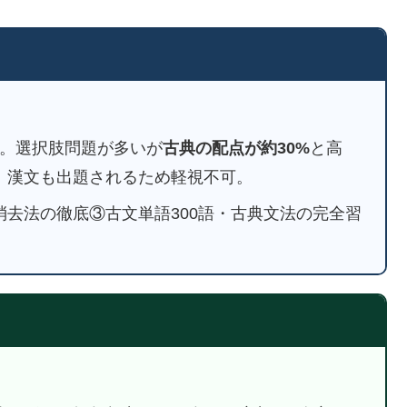
理。選択肢問題が多いが
古典の配点が約30%
と高
。漢文も出題されるため軽視不可。
去法の徹底③古文単語300語・古典文法の完全習