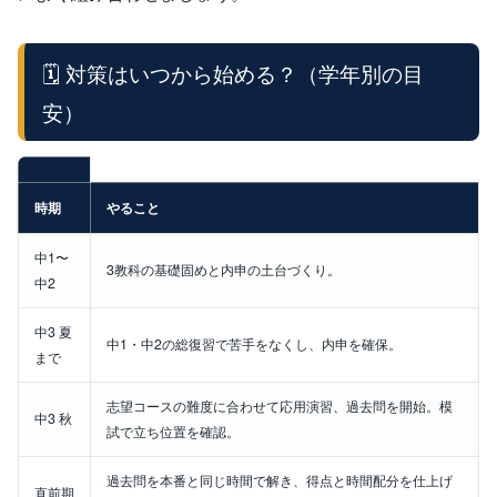
🗓️ 対策はいつから始める？（学年別の目
安）
時期
やること
中1〜
3教科の基礎固めと内申の土台づくり。
中2
中3 夏
中1・中2の総復習で苦手をなくし、内申を確保。
まで
志望コースの難度に合わせて応用演習、過去問を開始。模
中3 秋
試で立ち位置を確認。
過去問を本番と同じ時間で解き、得点と時間配分を仕上げ
直前期