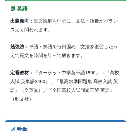
📗 英語
出題傾向：
長文読解を中心に、文法・語彙がバラン
スよく問われます。
勉強法：
単語・熟語を毎日固め、文法を復習したう
えで長文を時間を計って解きます。
定番教材：
『ターゲット中学英単語1800』→『高校
入試 英単語2400』、『最高水準問題集 高校入試 英
語』（文英堂）／『全国高校入試問題正解 英語』
（旺文社）
📐 数学