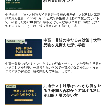
験対策のポイント
中学受験 ｜ 傾向と対策ガイド開智中学校の偏差値・入試科目と出題
傾向最終更新：2026年6月 ／ 正式な募集要項は必ず学校公式サイト
でご確認ください🏫 開智中学校とはどんな学校？開智中学校（かい
ちちゅうがっこう）は、埼玉県さいたま市にある共...
中高一貫校の中だるみ対策｜大学
保護者向けコラム
受験を見据えた深い学習
中高一貫校で起きやすい中だるみの理由とサイン、大学受験を見据え
た過ごし方を解説。先取りと深い学習で一貫校の強みを活かす方法、
つまずきの解消法、親の関わり方を紹介します。
共通テスト対策はいつから何をや
受験情報
る？難関大合格から逆算する科目
別戦略と夏の使い方