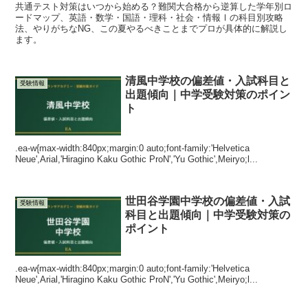
共通テスト対策はいつから始める？難関大合格から逆算した学年別ロ
ードマップ、英語・数学・国語・理科・社会・情報Ⅰの科目別攻略
法、やりがちなNG、この夏やるべきことまでプロが具体的に解説し
ます。
清風中学校の偏差値・入試科目と
受験情報
出題傾向｜中学受験対策のポイン
ト
.ea-w{max-width:840px;margin:0 auto;font-family:'Helvetica
Neue',Arial,'Hiragino Kaku Gothic ProN','Yu Gothic',Meiryo;l...
世田谷学園中学校の偏差値・入試
受験情報
科目と出題傾向｜中学受験対策の
ポイント
.ea-w{max-width:840px;margin:0 auto;font-family:'Helvetica
Neue',Arial,'Hiragino Kaku Gothic ProN','Yu Gothic',Meiryo;l...