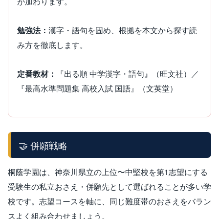
が加わります。
勉強法：
漢字・語句を固め、根拠を本文から探す読
み方を徹底します。
定番教材：
『出る順 中学漢字・語句』（旺文社）／
『最高水準問題集 高校入試 国語』（文英堂）
🤝 併願戦略
桐蔭学園は、神奈川県立の上位〜中堅校を第1志望にする
受験生の私立おさえ・併願先として選ばれることが多い学
校です。志望コースを軸に、同じ難度帯のおさえをバラン
スよく組み合わせましょう。