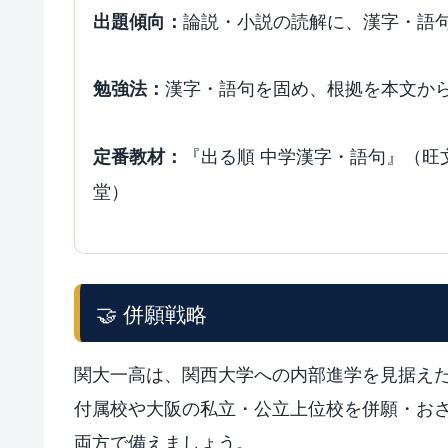
論説・小説の読解に、漢字・語
出題傾向：
漢字・語句を固め、根拠を本文か
勉強法：
『出る順 中学漢字・語句』（旺
定番教材：
堂）
🤝 併願戦略
関大一高は、関西大学への内部進学を見据え
付属校や大阪の私立・公立上位校を併願・お
両方で備えましょう。