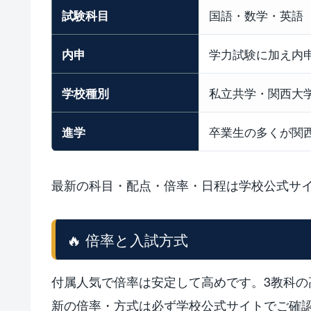
試験科目
国語・数学・英語
内申
学力試験に加え内
学校種別
私立共学・関西大
進学
卒業生の多くが関
最新の科目・配点・倍率・日程は学校公式サ
🔥 倍率と入試方式
付属人気で倍率は安定して高めです。3教科
新の倍率・方式は必ず学校公式サイトでご確