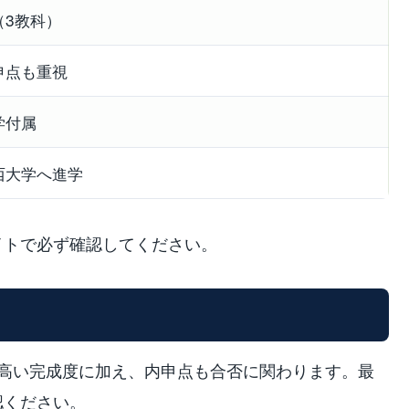
（3教科）
申点も重視
学付属
西大学へ進学
イトで必ず確認してください。
の高い完成度に加え、内申点も合否に関わります。最
認ください。