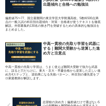
出題傾向と合格への勉強法
偏差値75〜77、国立最難関の東京学芸大学附属高校。5教科500点満
点の一般入試の科目別出題傾向・対策・合格者が使うテキストを徹底
解説。外部募集約130名の狭き門を突破するための具体的な勉強法を
まとめました。
中高一貫校の先取り学習を武器に
保護者向けコラム
する｜難関大受験から逆算した進
め方と注意点
中高一貫校の先取り学習は、うまく使えば難関大受験で強力な武器
に、誤ると穴だらけに。東大・京大・早慶合格から逆算した正しい進
め方4ステップと、逆効果になる失敗パターン、科目別の優先度をプ
ロ家庭教師が解説します。
志望校の決め方｜偏差値だけで選ばない5
つの判断軸と難関校合格から逆算するス