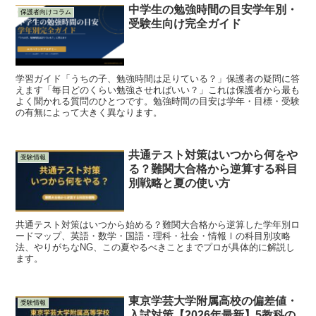
中学生の勉強時間の目安学年別・
保護者向けコラム
受験生向け完全ガイド
学習ガイド「うちの子、勉強時間は足りている？」保護者の疑問に答
えます「毎日どのくらい勉強させればいい？」これは保護者から最も
よく聞かれる質問のひとつです。勉強時間の目安は学年・目標・受験
の有無によって大きく異なります。
共通テスト対策はいつから何をや
受験情報
る？難関大合格から逆算する科目
別戦略と夏の使い方
共通テスト対策はいつから始める？難関大合格から逆算した学年別ロ
ードマップ、英語・数学・国語・理科・社会・情報Ⅰの科目別攻略
法、やりがちなNG、この夏やるべきことまでプロが具体的に解説し
ます。
東京学芸大学附属高校の偏差値・
受験情報
入試対策【2026年最新】5教科の