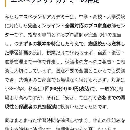
エスペランサアカデミーの伴走
私たち
エスペランサアカデミー
は、中学・高校・大学受験
に対応した
完全オンライン・全国対応のプロ家庭教師セン
ター
です。指導を専門とするプロ講師が完全1対1で担当
し、
つまずきの根本を特定したうえで、志望校から逆算し
た学習計画
を設計。授業だけで終わらせず、宿題・復習・
進捗管理まで一体で伴走し、保護者の方へのご報告・ご相
談も大切にしています。送迎不要で全国どこからでも受講
でき、共働きのご家庭でも無理なく続けられます。対象は
小3〜高3。料金は
1回(90分)9,000円(税込)
で、一般的な相
場より高めですが、それは「安さ」ではなく
合格までの再
現性
と
保護者の負担軽減
に投資いただくためです。
夏はまとまった学習時間を確保しやすく、伴走の仕組みを
整える絶好の時期です。短期集中で立て直したい方は