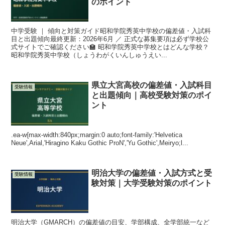
のポイント
中学受験 ｜ 傾向と対策ガイド昭和学院秀英中学校の偏差値・入試科
目と出題傾向最終更新：2026年6月 ／ 正式な募集要項は必ず学校公
式サイトでご確認ください🏫 昭和学院秀英中学校とはどんな学校？
昭和学院秀英中学校（しょうわがくいんしゅうえい...
県立大宮高校の偏差値・入試科目
受験情報
と出題傾向｜高校受験対策のポイ
ント
.ea-w{max-width:840px;margin:0 auto;font-family:'Helvetica
Neue',Arial,'Hiragino Kaku Gothic ProN','Yu Gothic',Meiryo;l...
明治大学の偏差値・入試方式と受
受験情報
験対策｜大学受験対策のポイント
明治大学（GMARCH）の偏差値の目安、学部構成、全学部統一など