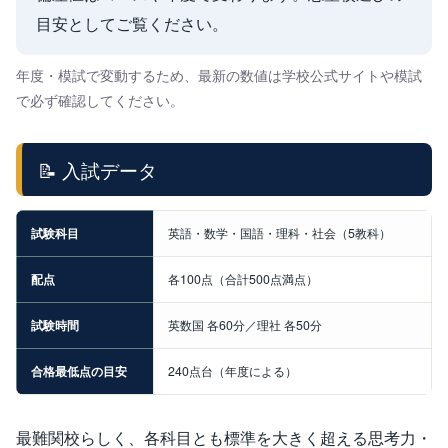
目安としてご覧ください。
年度・模試で変動するため、最新の数値は学校公式サイトや模試
で必ず確認してください。
📝 入試データ
試験科目
英語・数学・国語・理科・社会（5教科）
配点
各100点（合計500点満点）
試験時間
英数国 各60分／理社 各50分
合格最低点の目安
240点台（年度による）
最難関校らしく、各科目とも標準を大きく超える思考力・