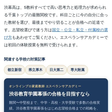
渋幕高は、5教科すべてで高い思考力と処理力が求められ
る千葉トップの最難関校です。科目ごとに今の自分に合っ
た教材を選び、最後までやり切ることが合格への近道で
す。志望校選びで迷う方は
国立・公立・私立・付属校の選
び方
もあわせてご覧ください。エスペランサアカデミーで
は初回の体験授業を無料で受けられます。
関連する学校の対策記事
都立新宿
県立厚木
日大第二
専大附属
オンラインプロ家庭教師 エスペランサアカデミー
渋谷教育学園幕張の合格を目指すなら
難関〜中堅校まで、中学・高校・大学受験で多数の合格実
績。渋谷教育学園幕張をはじめ志望校合格までの戦略を、