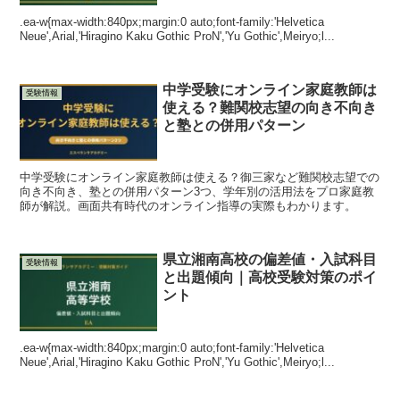
.ea-w{max-width:840px;margin:0 auto;font-family:'Helvetica
Neue',Arial,'Hiragino Kaku Gothic ProN','Yu Gothic',Meiryo;l...
中学受験にオンライン家庭教師は
受験情報
使える？難関校志望の向き不向き
と塾との併用パターン
中学受験にオンライン家庭教師は使える？御三家など難関校志望での
向き不向き、塾との併用パターン3つ、学年別の活用法をプロ家庭教
師が解説。画面共有時代のオンライン指導の実際もわかります。
県立湘南高校の偏差値・入試科目
受験情報
と出題傾向｜高校受験対策のポイ
ント
.ea-w{max-width:840px;margin:0 auto;font-family:'Helvetica
Neue',Arial,'Hiragino Kaku Gothic ProN','Yu Gothic',Meiryo;l...