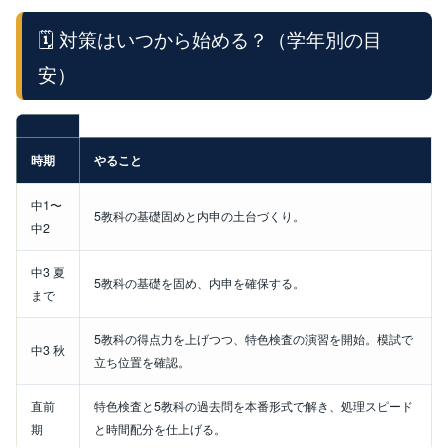
🗓️ 対策はいつから始める？（学年別の目
安）
時期
やること
中1〜
5教科の基礎固めと内申の土台づくり。
中2
中3 夏
5教科の基礎を固め、内申を確保する。
まで
5教科の得点力を上げつつ、特色検査の演習を開始。模試で
中3 秋
立ち位置を確認。
直前
特色検査と5教科の過去問を本番形式で解き、処理スピード
期
と時間配分を仕上げる。