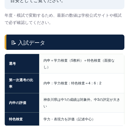
目安としてご覧ください。
年度・模試で変動するため、最新の数値は学校公式サイトや模試
で必ず確認してください。
📝 入試データ
内申＋学力検査（5教科）＋特色検査（面接な
選考
し）
第一次選考の比
内申：学力検査：特色検査＝4：6：2
率
神奈川県は中1の成績は対象外。中3の評定が大き
内申の評価
い
特色検査
学力・表現力を評価（記述中心）