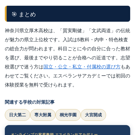
🎯 まとめ
神奈川県立厚木高校は、「質実剛健」「文武両道」の伝統
が魅力の県立上位校です。入試は5教科・内申・特色検査
の総合力が問われます。科目ごとに今の自分に合った教材
を選び、最後までやり切ることが合格への近道です。志望
校選びで迷う方は
国立・公立・私立・付属校の選び方
もあ
わせてご覧ください。エスペランサアカデミーでは初回の
体験授業を無料で受けられます。
関連する学校の対策記事
日大第二
専大附属
桐光学園
大宮開成
オンラインプロ家庭教師 エスペランサアカデミー