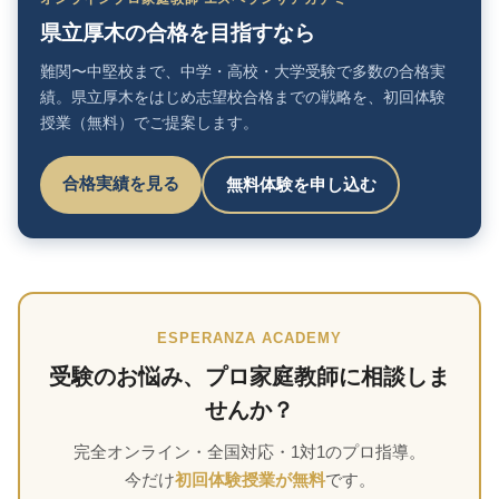
県立厚木の合格を目指すなら
難関〜中堅校まで、中学・高校・大学受験で多数の合格実
績。県立厚木をはじめ志望校合格までの戦略を、初回体験
授業（無料）でご提案します。
合格実績を見る
無料体験を申し込む
ESPERANZA ACADEMY
受験のお悩み、プロ家庭教師に相談しま
せんか？
完全オンライン・全国対応・1対1のプロ指導。
今だけ
初回体験授業が無料
です。