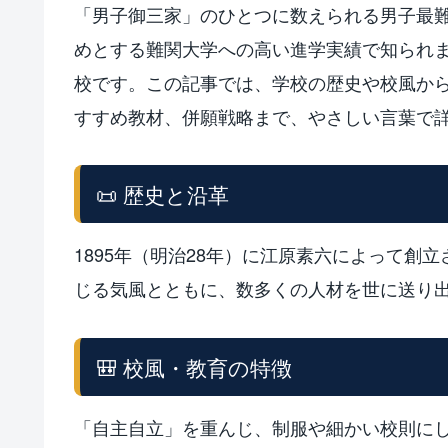
「男子御三家」のひとつに数えられる男子最
めとする難関大学への高い進学実績で知られ
校です。この記事では、学校の歴史や校風か
すすめ教材、併願戦略まで、やさしい言葉で
📜 歴史と沿革
1895年（明治28年）に江原素六によって創
じる気風とともに、数多くの人材を世に送り
🎒 校風・教育の特徴
「自主自立」を重んじ、制服や細かい校則に