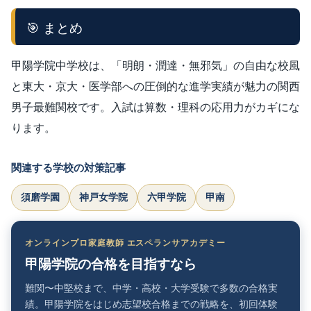
🎯 まとめ
甲陽学院中学校は、「明朗・潤達・無邪気」の自由な校風
と東大・京大・医学部への圧倒的な進学実績が魅力の関西
男子最難関校です。入試は算数・理科の応用力がカギにな
ります。
関連する学校の対策記事
須磨学園
神戸女学院
六甲学院
甲南
オンラインプロ家庭教師 エスペランサアカデミー
甲陽学院の合格を目指すなら
難関〜中堅校まで、中学・高校・大学受験で多数の合格実
績。甲陽学院をはじめ志望校合格までの戦略を、初回体験