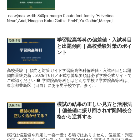
.ea-w{max-width:840px;margin:0 auto;font-family:'Helvetica
Neue',Arial,'Hiragino Kaku Gothic ProN','Yu Gothic',Meiryo;l...
学習院高等科の偏差値・入試科目
受験情報
と出題傾向｜高校受験対策のポイ
ント
高校受験 ｜ 傾向と対策ガイド学習院高等科偏差値・入試科目と出題
傾向最終更新：2026年6月／正式な募集要項は必ず学校公式サイトで
ご確認ください 🏫 学習院高等科とはどんな学校？学習院高等科は、
東京都豊島区（目白）にある男子校です。多く...
模試の結果の正しい見方と活用法
受験情報
｜偏差値に振り回されず難関校合
格から逆算する
模試は偏差値や判定に一喜一憂する場ではありません。偏差値・判定
の正しい読み方、NGな使い方、難関校合格から逆算する復習5ステッ