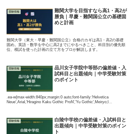
難関大学を目指すなら高1・高2が
受験情報
勝負｜早慶・難関国公立の基礎固
めと計画
難関大学（東大・早慶・難関国公立）合格のカギは高1・高2の基礎
固め。英語・数学を中心に高2までにやるべきこと、科目別の優先順
位、模試を使った計画の立て方をプロが解説します。
品川女子学院中等部の偏差値・入
受験情報
試科目と出題傾向｜中学受験対策
のポイント
.ea-w{max-width:840px;margin:0 auto;font-family:'Helvetica
Neue',Arial,'Hiragino Kaku Gothic ProN','Yu Gothic',Meiryo;l...
白陵中学校の偏差値・入試科目と
受験情報
出題傾向｜中学受験対策のポイン
ト