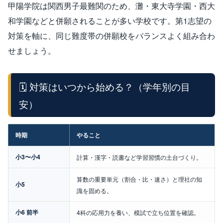
甲陽学院は関西男子最難関のため、灘・東大寺学園・西大
和学園などと併願されることが多い学校です。第1志望の
対策を軸に、同じ難度帯の併願校をバランスよく組み合わ
せましょう。
🗓️ 対策はいつから始める？（学年別の目
安）
時期
やること
小3〜小4
計算・漢字・読書など学習習慣の土台づくり。
算数の重要単元（割合・比・速さ）と理社の知
小5
識を固める。
小6 前半
4科の応用力を養い、模試で立ち位置を確認。