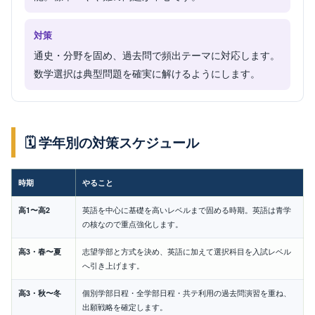
対策
通史・分野を固め、過去問で頻出テーマに対応します。
数学選択は典型問題を確実に解けるようにします。
🗓️ 学年別の対策スケジュール
時期
やること
高1〜高2
英語を中心に基礎を高いレベルまで固める時期。英語は青学
の核なので重点強化します。
高3・春〜夏
志望学部と方式を決め、英語に加えて選択科目を入試レベル
へ引き上げます。
高3・秋〜冬
個別学部日程・全学部日程・共テ利用の過去問演習を重ね、
出願戦略を確定します。