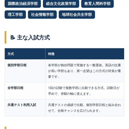
国際政治経済学部
総合文化政策学部
教育人間科学部
理工学部
社会情報学部
地球社会共生学部
📝 主な入試方式
方式
特徴
個別学部日程
各学部が独自問題で実施する一般選抜。英語の比重
が高い学部もあり、第一志望はこの方式の対策が重
要です。
全学部日程
1回の試験で複数学部に出願できる方式。試験日が
早めで、併願の軸に使えます。
共通テスト利用入試
共通テストの成績で出願。個別学部日程と組み合わ
せて、合格チャンスを広げられます。