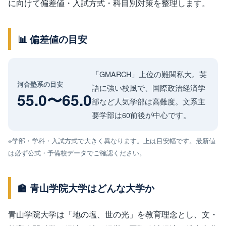
に向けて偏差値・入試方式・科目別対策を整理します。
📊 偏差値の目安
「GMARCH」上位の難関私大。英
河合塾系の目安
語に強い校風で、国際政治経済学
55.0〜65.0
部など人気学部は高難度。文系主
要学部は60前後が中心です。
※学部・学科・入試方式で大きく異なります。上は目安幅です。最新値
は必ず公式・予備校データでご確認ください。
🏫 青山学院大学はどんな大学か
青山学院大学は「地の塩、世の光」を教育理念とし、文・