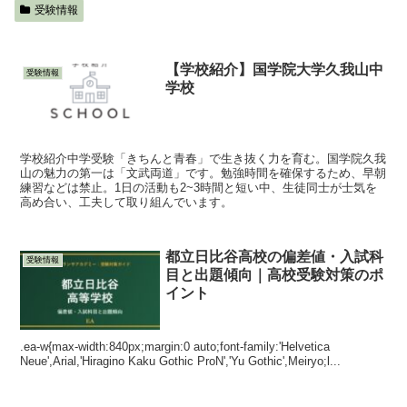
受験情報
【学校紹介】国学院大学久我山中
受験情報
学校
学校紹介中学受験「きちんと青春」で生き抜く力を育む。国学院久我
山の魅力の第一は「文武両道」です。勉強時間を確保するため、早朝
練習などは禁止。1日の活動も2~3時間と短い中、生徒同士が士気を
高め合い、工夫して取り組んでいます。
都立日比谷高校の偏差値・入試科
受験情報
目と出題傾向｜高校受験対策のポ
イント
.ea-w{max-width:840px;margin:0 auto;font-family:'Helvetica
Neue',Arial,'Hiragino Kaku Gothic ProN','Yu Gothic',Meiryo;l...