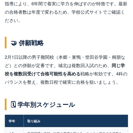
指導により、6年間で着実に学力を伸ばすのが特徴です。最新
の合格者数は年度で変わるため、学校公式サイトでご確認く
ださい。
🤝 併願戦略
2月1日以降の男子難関校（本郷・巣鴨・世田谷学園・桐朋な
ど）との併願が定番です。城北は複数回入試のため、
同じ学
校を複数回受けて合格可能性を高める
戦略が有効です。4科の
バランスを整え、複数日程で確実に合格を狙いましょう。
🗓️ 学年別スケジュール
学年
取り組み