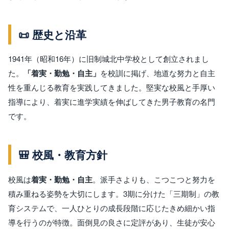
📜 歴史と沿革
1941年（昭和16年）に旧制城北中学校として創立されまし
た。
「着実・勤勉・自主」
を校訓に掲げ、地道な努力と自主
性を重んじる教育を実践してきました。堅実な校風と手厚い
指導により、着実に進学実績を伸ばしてきた男子教育の名門
です。
🎒 校風・教育方針
校風は
着実・勤勉・自主
。派手さよりも、こつこつと努力を
積み重ねる姿勢を大切にします。3期に分けた「三期制」の教
育システムで、一人ひとりの成長段階に応じたきめ細かい指
導を行うのが特徴。面倒見の良さに定評があり、生徒が安心