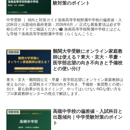
験対策のポイント
中学受験 ｜ 傾向と対策ガイド洛南高等学校附属中学校の偏差値・入
試科目と出題傾向最終更新：2026年6月 ／ 正式な募集要項は必ず学
校公式サイトでご確認ください🏫 洛南高等学校附属中学校とはどん
な学校？洛南高等学校附属中学校（らくなんこうと...
難関大学受験にオンライン家庭教
受験情報
師は使える？東大・京大・早慶・
医学部志望の向き不向きと予備校
との使い分け
東大・京大・難関国公立・早慶・医学部志望にオンライン家庭教師は
使えるのか。志望校タイプ別の向き不向き、予備校・集団塾との使い
分け、最も効果が出るタイミング、やってはいけないNGな使い方を
プロ家庭教師センターの視点で解説します。
高槻中学校の偏差値・入試科目と
受験情報
出題傾向｜中学受験対策のポイン
ト