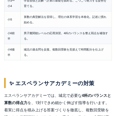
小3〜
学習習慣と読解・計算の基礎を固める。こつこつ努力する姿勢を
小4
育てる。
算数の典型解法を習得し、理社の体系学習を本格化。記述に慣れ
小5
始める。
小6前
男子難関校レベルの応用演習。4科のバランスを整え弱点を補強す
半
る。
小6後
城北の過去問を反復。複数回受験を見据えて時間配分を仕上げ
半
る。
✨ エスペランサアカデミーの対策
エスペランサアカデミーでは、城北で必要な
4科のバランスと
算数の得点力
を、1対1できめ細かく伸ばす指導を行います。
着実に得点を積み上げる答案づくりを徹底し、複数回受験を