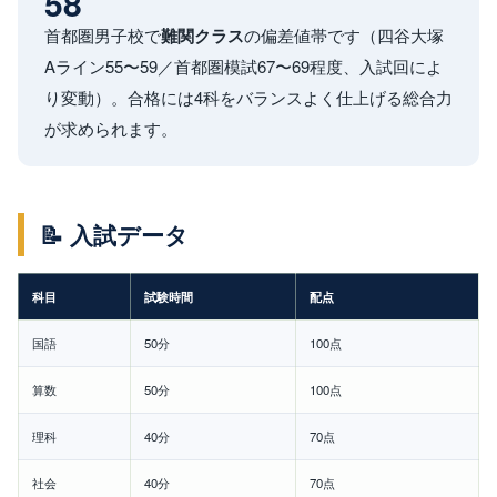
58
首都圏男子校で
難関クラス
の偏差値帯です（四谷大塚
Aライン55〜59／首都圏模試67〜69程度、入試回によ
り変動）。合格には4科をバランスよく仕上げる総合力
が求められます。
📝 入試データ
科目
試験時間
配点
国語
50分
100点
算数
50分
100点
理科
40分
70点
社会
40分
70点