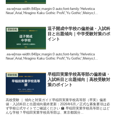
.ea-w{max-width:840px;margin:0 auto;font-family:'Helvetica
Neue',Arial,'Hiragino Kaku Gothic ProN','Yu Gothic',Meiryo;l...
逗子開成中学校の偏差値・入試科
受験情報
目と出題傾向｜中学受験対策のポ
イント
.ea-w{max-width:840px;margin:0 auto;font-family:'Helvetica
Neue',Arial,'Hiragino Kaku Gothic ProN','Yu Gothic',Meiryo;l...
早稲田実業学校高等部の偏差値・
受験情報
入試科目と出題傾向｜高校受験対
策のポイント
高校受験 ｜ 傾向と対策ガイド早稲田実業学校高等部（早実）偏差
値・入試科目と出題傾向最終更新：2026年6月／正式な募集要項は必
ず学校公式サイトでご確認ください 🏫 早稲田実業学校高等部とはど
んな学校？早稲田実業学校高等部は、東京都国分...