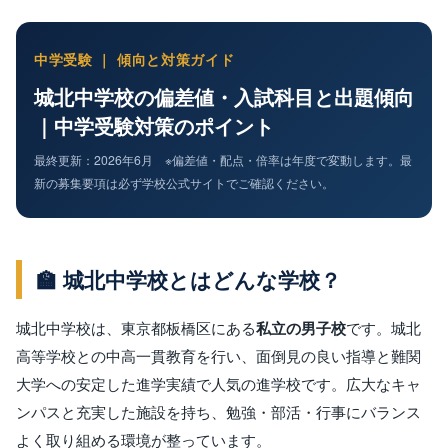
中学受験 ｜ 傾向と対策ガイド
城北中学校の偏差値・入試科目と出題傾向
｜中学受験対策のポイント
最終更新：2026年6月 ※偏差値・配点・倍率は年度で変動します。最
新の募集要項は必ず学校公式サイトでご確認ください。
🏫 城北中学校とはどんな学校？
城北中学校は、東京都板橋区にある
私立の男子校
です。城北
高等学校との中高一貫教育を行い、面倒見の良い指導と難関
大学への安定した進学実績で人気の進学校です。広大なキャ
ンパスと充実した施設を持ち、勉強・部活・行事にバランス
よく取り組める環境が整っています。