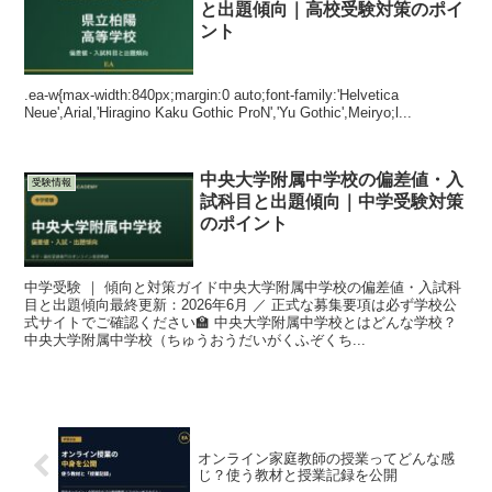
と出題傾向｜高校受験対策のポイ
ント
.ea-w{max-width:840px;margin:0 auto;font-family:'Helvetica
Neue',Arial,'Hiragino Kaku Gothic ProN','Yu Gothic',Meiryo;l...
中央大学附属中学校の偏差値・入
受験情報
試科目と出題傾向｜中学受験対策
のポイント
中学受験 ｜ 傾向と対策ガイド中央大学附属中学校の偏差値・入試科
目と出題傾向最終更新：2026年6月 ／ 正式な募集要項は必ず学校公
式サイトでご確認ください🏫 中央大学附属中学校とはどんな学校？
中央大学附属中学校（ちゅうおうだいがくふぞくち...
オンライン家庭教師の授業ってどんな感
じ？使う教材と授業記録を公開