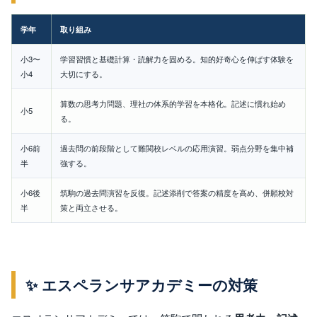
学年
取り組み
小3〜
学習習慣と基礎計算・読解力を固める。知的好奇心を伸ばす体験を
小4
大切にする。
算数の思考力問題、理社の体系的学習を本格化。記述に慣れ始め
小5
る。
小6前
過去問の前段階として難関校レベルの応用演習。弱点分野を集中補
半
強する。
小6後
筑駒の過去問演習を反復。記述添削で答案の精度を高め、併願校対
半
策と両立させる。
✨ エスペランサアカデミーの対策