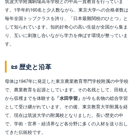
筑波大学附属駒場高等学校との中高一貫教育を行っていま
す。1学年約160名と少人数ながら、東京大学への合格者数は
毎年全国トップクラスを誇り、「日本最難関校のひとつ」と
して知られています。知的好奇心の高い生徒が全国から集ま
り、互いに刺激し合いながら学力を伸ばす環境が整っていま
す。
📜 歴史と沿革
母体は1947年に発足した東京農業教育専門学校附属の中学校
で、農業教育を起源としています。その名残として、田植え
から収穫までを体験する
「水田学習」
が今も名物の総合学習
として受け継がれています。その後、東京教育大学附属を経
て、現在は筑波大学の附属校となりました。長い歴史の中
で、学術・官界・経済界など各分野に多くの人材を送り出し
てきた伝統校です。