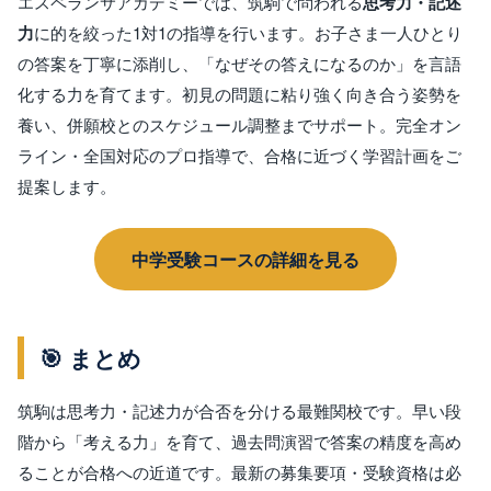
エスペランサアカデミーでは、筑駒で問われる
思考力・記述
力
に的を絞った1対1の指導を行います。お子さま一人ひとり
の答案を丁寧に添削し、「なぜその答えになるのか」を言語
化する力を育てます。初見の問題に粘り強く向き合う姿勢を
養い、併願校とのスケジュール調整までサポート。完全オン
ライン・全国対応のプロ指導で、合格に近づく学習計画をご
提案します。
中学受験コースの詳細を見る
🎯 まとめ
筑駒は思考力・記述力が合否を分ける最難関校です。早い段
階から「考える力」を育て、過去問演習で答案の精度を高め
ることが合格への近道です。最新の募集要項・受験資格は必