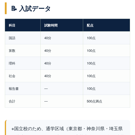
📝 入試データ
科目
試験時間
配点
国語
40分
100点
算数
40分
100点
理科
40分
100点
社会
40分
100点
報告書
—
100点
合計
—
500点満点
※国立校のため、通学区域（東京都・神奈川県・埼玉県