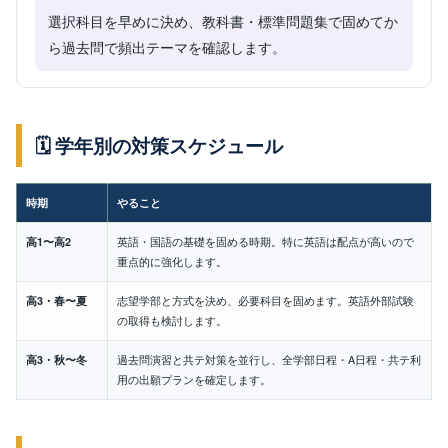
選択科目を早めに決め、教科書・標準問題集で固めてか
ら過去問で頻出テーマを確認します。
🗓️ 学年別の対策スケジュール
時期
やること
高1〜高2
英語・国語の基礎を固める時期。特に英語は配点が高いので
重点的に強化します。
高3・春〜夏
志望学部と方式を決め、必要科目を固めます。英語外部試験
の取得も検討します。
高3・秋〜冬
過去問演習と共テ対策を並行し、全学部日程・A日程・共テ利
用の出願プランを確定します。