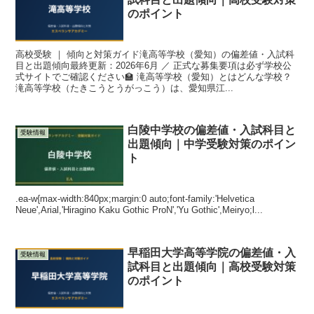
のポイント
高校受験 ｜ 傾向と対策ガイド滝高等学校（愛知）の偏差値・入試科
目と出題傾向最終更新：2026年6月 ／ 正式な募集要項は必ず学校公
式サイトでご確認ください🏫 滝高等学校（愛知）とはどんな学校？
滝高等学校（たきこうとうがっこう）は、愛知県江...
白陵中学校の偏差値・入試科目と
受験情報
出題傾向｜中学受験対策のポイン
ト
.ea-w{max-width:840px;margin:0 auto;font-family:'Helvetica
Neue',Arial,'Hiragino Kaku Gothic ProN','Yu Gothic',Meiryo;l...
早稲田大学高等学院の偏差値・入
受験情報
試科目と出題傾向｜高校受験対策
のポイント