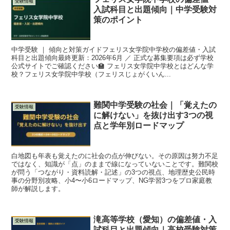
受験情報
入試科目と出題傾向｜中学受験対
策のポイント
中学受験 ｜ 傾向と対策ガイドフェリス女学院中学校の偏差値・入試
科目と出題傾向最終更新：2026年6月 ／ 正式な募集要項は必ず学校
公式サイトでご確認ください🏫 フェリス女学院中学校とはどんな学
校？フェリス女学院中学校（フェリスじょがくいん...
難関中学受験の社会｜「覚えたの
受験情報
に解けない」を抜け出す3つの視
点と学年別ロードマップ
白地図も年表も覚えたのに社会の点が伸びない。その原因は努力不足
ではなく、知識が「点」のままで線になっていないことです。難関校
が問う「つながり・資料読解・記述」の3つの視点、地理歴史公民時
事の分野別攻略、小4〜小6ロードマップ、NG学習3つをプロ家庭教
師が解説します。
滝高等学校（愛知）の偏差値・入
受験情報
試科目と出題傾向｜高校受験対策