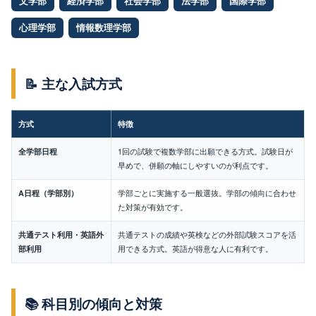
文学部
経済学部
社会学部
法学部
国際学部
心理学部
情報数理学部
📝 主な入試方式
方式
特徴
全学部日程
1回の試験で複数学部に出願できる方式。試験日が
早めで、併願の軸にしやすいのが利点です。
A日程（学部別）
学部ごとに実施する一般選抜。学部の傾向に合わせ
た対策が有効です。
共通テスト利用・英語外
共通テストの成績や英検などの外部試験スコアを活
部利用
用できる方式。英語が得意な人に有利です。
📚 科目別の傾向と対策