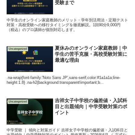
受験まで
中学生のオンライン家庭教師のメリット・学年別活用法・定期テスト
対策・高校受験への移行タイミングを徹底解説。1回90分9,000円
（税込）のプロ講師が個別対応します。
夏休みのオンライン家庭教師｜中
Uncategorized
学生の苦手克服・高校受験対策に
最適な理由
.na-wrap{font-family:'Noto Sans JP',sans-serif;color:#1a1a1a;line-
height:1.8} .na-h2{background:transparent!important;b...
吉祥女子中学校の偏差値・入試科
Uncategorized
目と出題傾向｜中学受験対策のポ
イント
中学受験 ｜ 傾向と対策ガイド 吉祥女子中学校の偏差値・入試科目と
出題傾向｜中学受験対策のポイント 最終更新：2026年6月 ／ 正式な