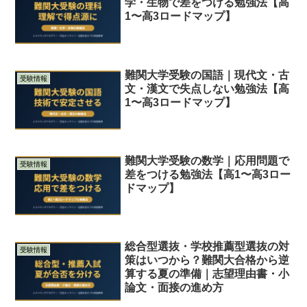
学・生物で差をつける勉強法【高
1〜高3ロードマップ】
難関大学受験の国語｜現代文・古
受験情報
文・漢文で失点しない勉強法【高
1〜高3ロードマップ】
難関大学受験の数学｜応用問題で
受験情報
差をつける勉強法【高1〜高3ロー
ドマップ】
総合型選抜・学校推薦型選抜の対
受験情報
策はいつから？難関大合格から逆
算する夏の準備｜志望理由書・小
論文・面接の進め方