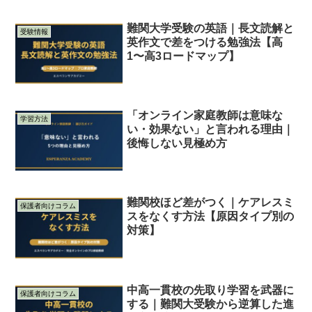
難関大学受験の英語｜長文読解と
受験情報
英作文で差をつける勉強法【高
1〜高3ロードマップ】
「オンライン家庭教師は意味な
学習方法
い・効果ない」と言われる理由｜
後悔しない見極め方
難関校ほど差がつく｜ケアレスミ
保護者向けコラム
スをなくす方法【原因タイプ別の
対策】
中高一貫校の先取り学習を武器に
保護者向けコラム
する｜難関大受験から逆算した進