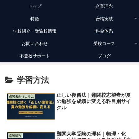
トップ
企業理念
特徴
合格実績
学校紹介・受験校情報
料金体系
お問い合わせ
受験コース
不登校サポート
ブログ
学習方法
正しい復習法｜難関校志望者が夏
保護者向けコラム
の勉強を成績に変える科目別サイ
クル
難関大学受験の理科｜物理・化
受験情報