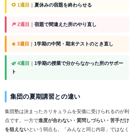
🌻 1週目
｜
夏休みの宿題を終わらせる
🎆 2週目
｜
宿題で間違えた所のやり直し
☀️ 3週目
｜
1学期の中間・期末テストのとき直し
🌿 4週目
｜
1学期の授業で分からなかった所のサポー
ト
集団の夏期講習との違い
集団塾は決まったカリキュラムを安価に受けられるのが利
点です。一方で
進度が合わない・質問しづらい・苦手だけ
を狙えない
という弱点も。「みんなと同じ内容」ではなく