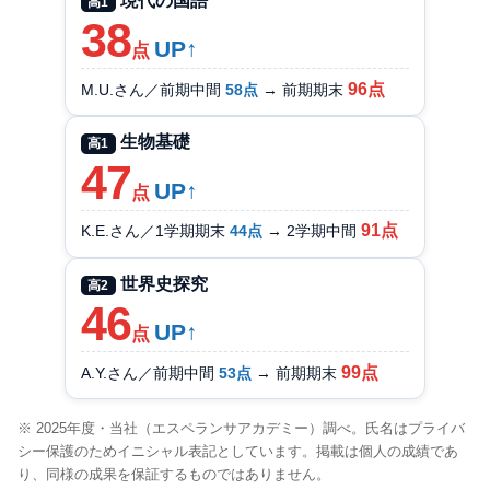
現代の国語
高1
38
UP↑
点
96点
M.U.さん／前期中間
58点
→ 前期期末
生物基礎
高1
47
UP↑
点
91点
K.E.さん／1学期期末
44点
→ 2学期中間
世界史探究
高2
46
UP↑
点
99点
A.Y.さん／前期中間
53点
→ 前期期末
※ 2025年度・当社（エスペランサアカデミー）調べ。氏名はプライバ
シー保護のためイニシャル表記としています。掲載は個人の成績であ
り、同様の成果を保証するものではありません。