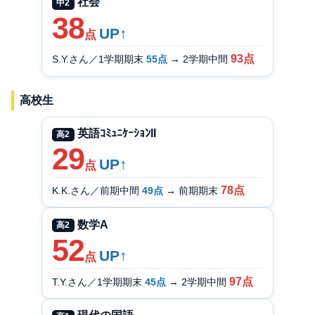
社会
中2
38
UP↑
点
93点
S.Y.さん／1学期期末
55点
→ 2学期中間
高校生
英語ｺﾐｭﾆｹｰｼｮﾝII
高2
29
UP↑
点
78点
K.K.さん／前期中間
49点
→ 前期期末
数学A
高2
52
UP↑
点
97点
T.Y.さん／1学期期末
45点
→ 2学期中間